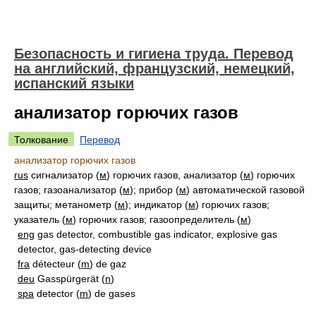
Безопасность и гигиена труда. Перевод
на английский, французский, немецкий,
испанский языки
анализатор горючих газов
Толкование
Перевод
анализатор горючих газов
rus
сигнализатор (
м
) горючих газов, анализатор (
м
) горючих
газов; газоанализатор (
м
); прибор (
м
) автоматической газовой
защиты; метанометр (
м
); индикатор (
м
) горючих газов;
указатель (
м
) горючих газов; газоопределитель (
м
)
eng
gas detector, combustible gas indicator, explosive gas
detector, gas-detecting device
fra
détecteur (
m
) de gaz
deu
Gasspürgerät (
n
)
spa
detector (
m
) de gases