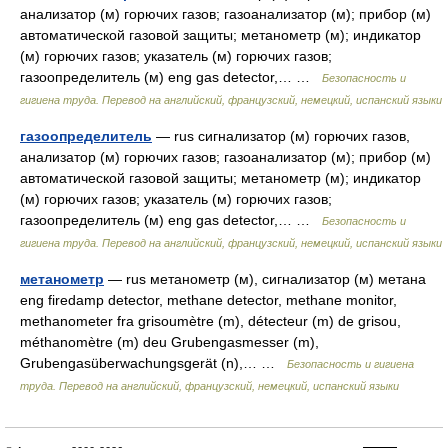
анализатор (м) горючих газов; газоанализатор (м); прибор (м)
автоматической газовой защиты; метанометр (м); индикатор
(м) горючих газов; указатель (м) горючих газов;
газоопределитель (м) eng gas detector,… …
Безопасность и
гигиена труда. Перевод на английский, французский, немецкий, испанский языки
газоопределитель
— rus сигнализатор (м) горючих газов,
анализатор (м) горючих газов; газоанализатор (м); прибор (м)
автоматической газовой защиты; метанометр (м); индикатор
(м) горючих газов; указатель (м) горючих газов;
газоопределитель (м) eng gas detector,… …
Безопасность и
гигиена труда. Перевод на английский, французский, немецкий, испанский языки
метанометр
— rus метанометр (м), сигнализатор (м) метана
eng firedamp detector, methane detector, methane monitor,
methanometer fra grisoumètre (m), détecteur (m) de grisou,
méthanomètre (m) deu Grubengasmesser (m),
Grubengasüberwachungsgerät (n),… …
Безопасность и гигиена
труда. Перевод на английский, французский, немецкий, испанский языки