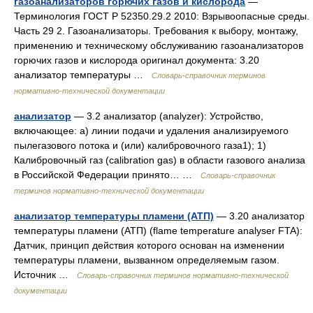
газоанализаторов горючих газов и кислорода
—
Терминология ГОСТ Р 52350.29.2 2010: Взрывоопасные среды.
Часть 29 2. Газоанализаторы. Требования к выбору, монтажу,
применению и техническому обслуживанию газоанализаторов
горючих газов и кислорода оригинал документа: 3.20
анализатор температуры …
Словарь-справочник терминов
нормативно-технической документации
анализатор
— 3.2 анализатор (analyzer): Устройство,
включающее: а) линии подачи и удаления анализируемого
пылегазового потока и (или) калибровочного газа1); 1)
Калибровочный газ (calibration gas) в области газового анализа
в Российской Федерации принято… …
Словарь-справочник
терминов нормативно-технической документации
анализатор температуры пламени (АТП)
— 3.20 анализатор
температуры пламени (АТП) (flame temperature analyser FTA):
Датчик, принцип действия которого основан на изменении
температуры пламени, вызванном определяемым газом.
Источник …
Словарь-справочник терминов нормативно-технической
документации