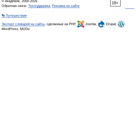
© Академик, 2000-2026
18+
Обратная связь:
Техподдержка
,
Реклама на сайте
👣 Путешествия
Экспорт словарей на сайты
, сделанные на PHP,
Joomla,
Drupal,
WordPress, MODx.